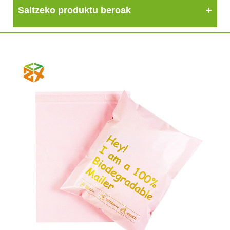
Saltzeko produktu beroak