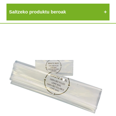
Saltzeko produktu beroak